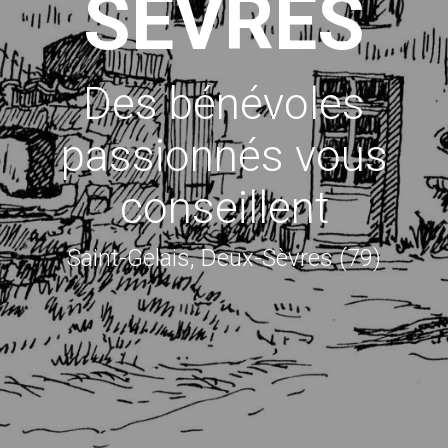
SÈVRES
Des bénévoles
passionnés vous
conseillent
Saint-Gelais, Deux-Sèvres (79)